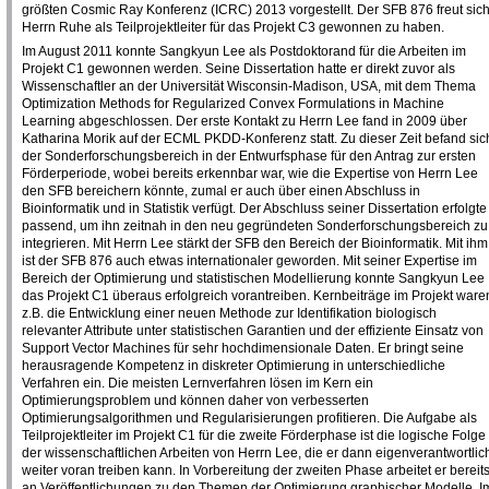
größten Cosmic Ray Konferenz (ICRC) 2013 vorgestellt. Der SFB 876 freut sich
Herrn Ruhe als Teilprojektleiter für das Projekt C3 gewonnen zu haben.
Im August 2011 konnte Sangkyun Lee als Postdoktorand für die Arbeiten im
Projekt C1 gewonnen werden. Seine Dissertation hatte er direkt zuvor als
Wissenschaftler an der Universität Wisconsin-Madison, USA, mit dem Thema
Optimization Methods for Regularized Convex Formulations in Machine
Learning abgeschlossen. Der erste Kontakt zu Herrn Lee fand in 2009 über
Katharina Morik auf der ECML PKDD-Konferenz statt. Zu dieser Zeit befand sic
der Sonderforschungsbereich in der Entwurfsphase für den Antrag zur ersten
Förderperiode, wobei bereits erkennbar war, wie die Expertise von Herrn Lee
den SFB bereichern könnte, zumal er auch über einen Abschluss in
Bioinformatik und in Statistik verfügt. Der Abschluss seiner Dissertation erfolgte
passend, um ihn zeitnah in den neu gegründeten Sonderforschungsbereich zu
integrieren. Mit Herrn Lee stärkt der SFB den Bereich der Bioinformatik. Mit ihm
ist der SFB 876 auch etwas internationaler geworden. Mit seiner Expertise im
Bereich der Optimierung und statistischen Modellierung konnte Sangkyun Lee
das Projekt C1 überaus erfolgreich vorantreiben. Kernbeiträge im Projekt ware
z.B. die Entwicklung einer neuen Methode zur Identifikation biologisch
relevanter Attribute unter statistischen Garantien und der effiziente Einsatz von
Support Vector Machines für sehr hochdimensionale Daten. Er bringt seine
herausragende Kompetenz in diskreter Optimierung in unterschiedliche
Verfahren ein. Die meisten Lernverfahren lösen im Kern ein
Optimierungsproblem und können daher von verbesserten
Optimierungsalgorithmen und Regularisierungen profitieren. Die Aufgabe als
Teilprojektleiter im Projekt C1 für die zweite Förderphase ist die logische Folge
der wissenschaftlichen Arbeiten von Herrn Lee, die er dann eigenverantwortlic
weiter voran treiben kann. In Vorbereitung der zweiten Phase arbeitet er bereit
an Veröffentlichungen zu den Themen der Optimierung graphischer Modelle. I