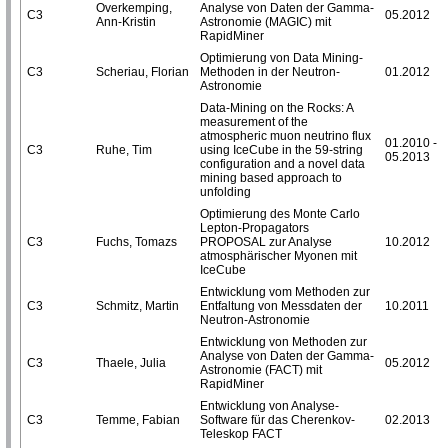
Overkemping,
Analyse von Daten der Gamma-
C3
05.2012
Ann-Kristin
Astronomie (MAGIC) mit
RapidMiner
Optimierung von Data Mining-
C3
Scheriau, Florian
Methoden in der Neutron-
01.2012
Astronomie
Data-Mining on the Rocks: A
measurement of the
atmospheric muon neutrino flux
01.2010 -
C3
Ruhe, Tim
using IceCube in the 59-string
05.2013
configuration and a novel data
mining based approach to
unfolding
Optimierung des Monte Carlo
Lepton-Propagators
C3
Fuchs, Tomazs
PROPOSAL zur Analyse
10.2012
atmosphärischer Myonen mit
IceCube
Entwicklung vom Methoden zur
C3
Schmitz, Martin
Entfaltung von Messdaten der
10.2011
Neutron-Astronomie
Entwicklung von Methoden zur
Analyse von Daten der Gamma-
C3
Thaele, Julia
05.2012
Astronomie (FACT) mit
RapidMiner
Entwicklung von Analyse-
C3
Temme, Fabian
Software für das Cherenkov-
02.2013
Teleskop FACT