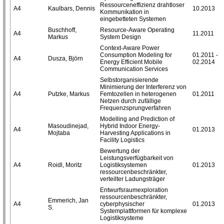
Ressourceneffizienz drahtloser
A4
Kaulbars, Dennis
10.2013
Kommunikation in
eingebetteten Systemen
Buschhoff,
Resource-Aware Operating
A4
11.2011
Markus
System Design
Context-Aware Power
Consumption Modeling for
01.2011 -
A4
Dusza, Björn
Energy Efficient Mobile
02.2014
Communication Services
Selbstorganisierende
Minimierung der Interferenz von
A4
Putzke, Markus
Femtozellen in heterogenen
01.2011
Netzen durch zufällige
Frequenzsprungverfahren
Modelling and Prediction of
Masoudinejad,
Hybrid Indoor Energy-
A4
01.2013
Mojtaba
Harvesting Applications in
Facility Logistics
Bewertung der
Leistungsverfügbarkeit von
A4
Roidl, Moritz
Logistiksystemen
01.2013
ressourcenbeschränkter,
verteilter Ladungsträger
Entwurfsraumexploration
ressourcenbeschränkter,
Emmerich, Jan
A4
cyberphysischer
01.2013
S.
Systemplattformen für komplexe
Logistiksysteme