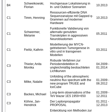
Schweikowski,
Hochgenaue Lokalisierung in
B4
10.2013
Florian
In- und Outdoor Szenarien
Ressourcen-effiziente DNA
Sequenzanalyse mit Gapped q-
C1
Timm, Henning
10.2013
Grammen auf moderner
Hardware
Funktionelle Validierung von
Schwermer,
alternativ genutzten
C1
05.2011
Melanie
Transkripten in aggressiven
Neuroblastomen
Modellierung der MYCN-
getriebenen Tumorgenese in
C1
Fielitz, Kathrin
03.2011
vitro und in transgenen
Modellen
Robuste Verfahren zur
Thieler, Anita
Periodendetektion in
04.2009 -
C3
Monika
ungleichmäßig beobachteten
01.2014
Lichtkurven
Unfolding of the atmospheric
neutrino flux spectrum with the
01.2009 -
C3
Milke, Natalie
new program TRUEE and
06.2012
IceCube
Long-term observations of the
01.2009 -
C3
Backes, Michael
TeV blazar 1ES 1959+650
12.2011
Köhne, Jan-
Der Leptonpropagator
01.2011 -
C3
Hendrick
PROPOSAL
12.2013
Entwicklung von Methoden zur