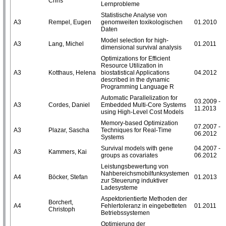
Chris
Lernprobleme
Statistische Analyse von
A3
Rempel, Eugen
genomweiten toxikologischen
01.2010
Daten
Model selection for high-
A3
Lang, Michel
01.2011
dimensional survival analysis
Optimizations for Efficient
Resource Utilization in
A3
Kotthaus, Helena
biostatistical Applications
04.2012
described in the dynamic
Programming Language R
Automatic Parallelization for
03.2009 -
A3
Cordes, Daniel
Embedded Multi-Core Systems
11.2013
using High-Level Cost Models
Memory-based Optimization
07.2007 -
A3
Plazar, Sascha
Techniques for Real-Time
06.2012
Systems
Survival models with gene
04.2007 -
A3
Kammers, Kai
groups as covariates
06.2012
Leistungsbewertung von
Nahbereichsmobilfunksystemen
A4
Böcker, Stefan
01.2013
zur Steuerung induktiver
Ladesysteme
Aspektorientierte Methoden der
Borchert,
A4
Fehlertoleranz in eingebetteten
01.2011
Christoph
Betriebssystemen
Optimierung der