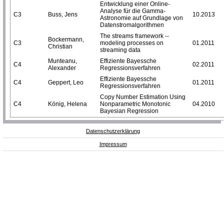
Entwicklung einer Online-
Analyse für die Gamma-
C3
Buss, Jens
10.2013
Astronomie auf Grundlage von
Datenstromalgorithmen
The streams framework --
Bockermann,
C3
modeling processes on
01.2011
Christian
streaming data
Munteanu,
Effiziente Bayessche
C4
02.2011
Alexander
Regressionsverfahren
Effiziente Bayessche
C4
Geppert, Leo
01.2011
Regressionsverfahren
Copy Number Estimation Using
C4
König, Helena
Nonparametric Monotonic
04.2010
Bayesian Regression
Datenschutzerklärung
Impressum