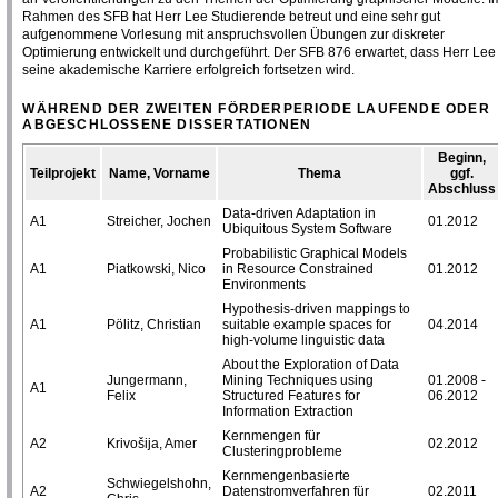
Rahmen des SFB hat Herr Lee Studierende betreut und eine sehr gut
aufgenommene Vorlesung mit anspruchsvollen Übungen zur diskreter
Optimierung entwickelt und durchgeführt. Der SFB 876 erwartet, dass Herr Lee
seine akademische Karriere erfolgreich fortsetzen wird.
WÄHREND DER ZWEITEN FÖRDERPERIODE LAUFENDE ODER
ABGESCHLOSSENE DISSERTATIONEN
Beginn,
Teilprojekt
Name, Vorname
Thema
ggf.
Abschluss
Data-driven Adaptation in
A1
Streicher, Jochen
01.2012
Ubiquitous System Software
Probabilistic Graphical Models
A1
Piatkowski, Nico
in Resource Constrained
01.2012
Environments
Hypothesis-driven mappings to
A1
Pölitz, Christian
suitable example spaces for
04.2014
high-volume linguistic data
About the Exploration of Data
Jungermann,
Mining Techniques using
01.2008 -
A1
Felix
Structured Features for
06.2012
Information Extraction
Kernmengen für
A2
Krivošija, Amer
02.2012
Clusteringprobleme
Kernmengenbasierte
Schwiegelshohn,
A2
Datenstromverfahren für
02.2011