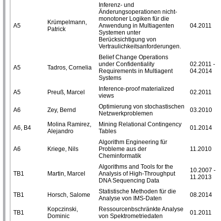
Inferenz- und
Änderungsoperationen nicht-
monotoner Logiken für die
Krümpelmann,
A5
Anwendung in Multiagenten
04.2011
Patrick
Systemen unter
Berücksichtigung von
Vertraulichkeitsanforderungen.
Belief Change Operations
under Confidentiality
02.2011 -
A5
Tadros, Cornelia
Requirements in Multiagent
04.2014
Systems
Inference-proof materialized
A5
Preuß, Marcel
02.2011
views
Optimierung von stochastischen
A6
Zey, Bernd
03.2010
Netzwerkproblemen
Molina Ramirez,
Mining Relational Contingency
A6, B4
01.2014
Alejandro
Tables
Algorithm Engineering für
A6
Kriege, Nils
Probleme aus der
11.2010
Cheminformatik
Algorithms and Tools for the
10.2007 -
TB1
Martin, Marcel
Analysis of High-Throughput
11.2013
DNA Sequencing Data
Statistische Methoden für die
TB1
Horsch, Salome
08.2014
Analyse von IMS-Daten
Kopczinski,
Ressourcenbschränkte Analyse
TB1
01.2011
Dominic
von Spektrometriedaten