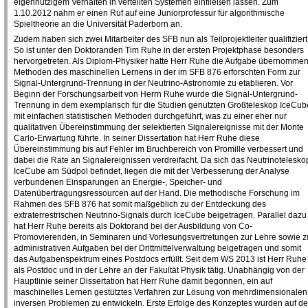
eigennützigem Verhalten in verteilten Systemen einfließen lassen. Zum
1.10.2012 nahm er einen Ruf auf eine Juniorprofessur für algorithmische
Spieltheorie an die Universität Paderborn an.
Zudem haben sich zwei Mitarbeiter des SFB nun als Teilprojektleiter qualifiziert
So ist unter den Doktoranden Tim Ruhe in der ersten Projektphase besonders
hervorgetreten. Als Diplom-Physiker hatte Herr Ruhe die Aufgabe übernommen
Methoden des maschinellen Lernens in der im SFB 876 erforschten Form zur
Signal-Untergrund-Trennung in der Neutrino-Astronomie zu etablieren. Vor
Beginn der Forschungsarbeit von Herrn Ruhe wurde die Signal-Untergrund-
Trennung in dem exemplarisch für die Studien genutzten Großteleskop IceCub
mit einfachen statistischen Methoden durchgeführt, was zu einer eher nur
qualitativen Übereinstimmung der selektierten Signalereignisse mit der Monte
Carlo-Erwartung führte. In seiner Dissertation hat Herr Ruhe diese
Übereinstimmung bis auf Fehler im Bruchbereich von Promille verbessert und
dabei die Rate an Signalereignissen verdreifacht. Da sich das Neutrinotelesko
IceCube am Südpol befindet, liegen die mit der Verbesserung der Analyse
verbundenen Einsparungen an Energie-, Speicher- und
Datenübertragungsressourcen auf der Hand. Die methodische Forschung im
Rahmen des SFB 876 hat somit maßgeblich zu der Entdeckung des
extraterrestrischen Neutrino-Signals durch IceCube beigetragen. Parallel dazu
hat Herr Ruhe bereits als Doktorand bei der Ausbildung von Co-
Promovierenden, in Seminaren und Vorlesungsvertretungen zur Lehre sowie z
administrativen Aufgaben bei der Drittmittelverwaltung beigetragen und somit
das Aufgabenspektrum eines Postdocs erfüllt. Seit dem WS 2013 ist Herr Ruhe
als Postdoc und in der Lehre an der Fakultät Physik tätig. Unabhängig von der
Hauptlinie seiner Dissertation hat Herr Ruhe damit begonnen, ein auf
maschinelles Lernen gestütztes Verfahren zur Lösung von mehrdimensionalen
inversen Problemen zu entwickeln. Erste Erfolge des Konzeptes wurden auf de