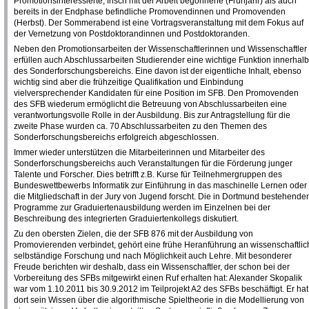
Promotionsinteressierte, frisch mit der Arbeit begonnene (Frühjahr) als auch
bereits in der Endphase befindliche Promovendinnen und Promovenden
(Herbst). Der Sommerabend ist eine Vortragsveranstaltung mit dem Fokus auf
der Vernetzung von Postdoktorandinnen und Postdoktoranden.
Neben den Promotionsarbeiten der Wissenschaftlerinnen und Wissenschaftler
erfüllen auch Abschlussarbeiten Studierender eine wichtige Funktion innerhal
des Sonderforschungsbereichs. Eine davon ist der eigentliche Inhalt, ebenso
wichtig sind aber die frühzeitige Qualifikation und Einbindung
vielversprechender Kandidaten für eine Position im SFB. Den Promovenden
des SFB wiederum ermöglicht die Betreuung von Abschlussarbeiten eine
verantwortungsvolle Rolle in der Ausbildung. Bis zur Antragstellung für die
zweite Phase wurden ca. 70 Abschlussarbeiten zu den Themen des
Sonderforschungsbereichs erfolgreich abgeschlossen.
Immer wieder unterstützen die Mitarbeiterinnen und Mitarbeiter des
Sonderforschungsbereichs auch Veranstaltungen für die Förderung junger
Talente und Forscher. Dies betrifft z.B. Kurse für Teilnehmergruppen des
Bundeswettbewerbs Informatik zur Einführung in das maschinelle Lernen oder
die Mitgliedschaft in der Jury von Jugend forscht. Die in Dortmund bestehende
Programme zur Graduiertenausbildung werden im Einzelnen bei der
Beschreibung des integrierten Graduiertenkollegs diskutiert.
Zu den obersten Zielen, die der SFB 876 mit der Ausbildung von
Promovierenden verbindet, gehört eine frühe Heranführung an wissenschaftlic
selbständige Forschung und nach Möglichkeit auch Lehre. Mit besonderer
Freude berichten wir deshalb, dass ein Wissenschaftler, der schon bei der
Vorbereitung des SFBs mitgewirkt einen Ruf erhalten hat: Alexander Skopalik
war vom 1.10.2011 bis 30.9.2012 im Teilprojekt A2 des SFBs beschäftigt. Er hat
dort sein Wissen über die algorithmische Spieltheorie in die Modellierung von