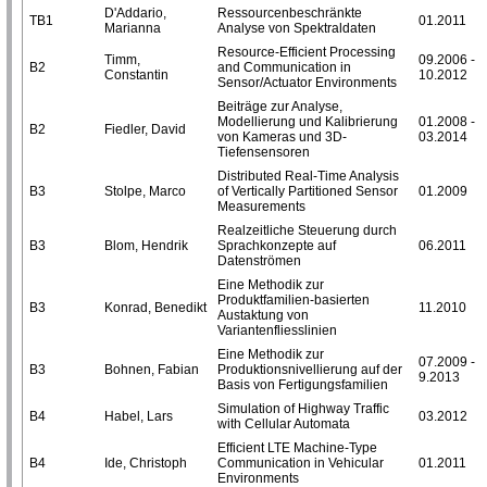
D'Addario,
Ressourcenbeschränkte
TB1
01.2011
Marianna
Analyse von Spektraldaten
Resource-Efficient Processing
Timm,
09.2006 -
B2
and Communication in
Constantin
10.2012
Sensor/Actuator Environments
Beiträge zur Analyse,
Modellierung und Kalibrierung
01.2008 -
B2
Fiedler, David
von Kameras und 3D-
03.2014
Tiefensensoren
Distributed Real-Time Analysis
B3
Stolpe, Marco
of Vertically Partitioned Sensor
01.2009
Measurements
Realzeitliche Steuerung durch
B3
Blom, Hendrik
Sprachkonzepte auf
06.2011
Datenströmen
Eine Methodik zur
Produktfamilien-basierten
B3
Konrad, Benedikt
11.2010
Austaktung von
Variantenfliesslinien
Eine Methodik zur
07.2009 -
B3
Bohnen, Fabian
Produktionsnivellierung auf der
9.2013
Basis von Fertigungsfamilien
Simulation of Highway Traffic
B4
Habel, Lars
03.2012
with Cellular Automata
Efficient LTE Machine-Type
B4
Ide, Christoph
Communication in Vehicular
01.2011
Environments