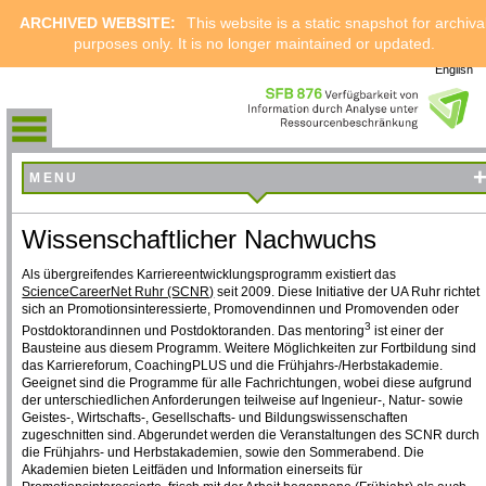
ARCHIVED WEBSITE:
This website is a static snapshot for archiva
purposes only. It is no longer maintained or updated.
English
MENU
Wissenschaftlicher Nachwuchs
Als übergreifendes Karriereentwicklungsprogramm existiert das
ScienceCareerNet Ruhr (SCNR)
seit 2009. Diese Initiative der UA Ruhr richtet
sich an Promotionsinteressierte, Promovendinnen und Promovenden oder
3
Postdoktorandinnen und Postdoktoranden. Das mentoring
ist einer der
Bausteine aus diesem Programm. Weitere Möglichkeiten zur Fortbildung sind
das Karriereforum, CoachingPLUS und die Frühjahrs-/Herbstakademie.
Geeignet sind die Programme für alle Fachrichtungen, wobei diese aufgrund
der unterschiedlichen Anforderungen teilweise auf Ingenieur-, Natur- sowie
Geistes-, Wirtschafts-, Gesellschafts- und Bildungswissenschaften
zugeschnitten sind. Abgerundet werden die Veranstaltungen des SCNR durch
die Frühjahrs- und Herbstakademien, sowie den Sommerabend. Die
Akademien bieten Leitfäden und Information einerseits für