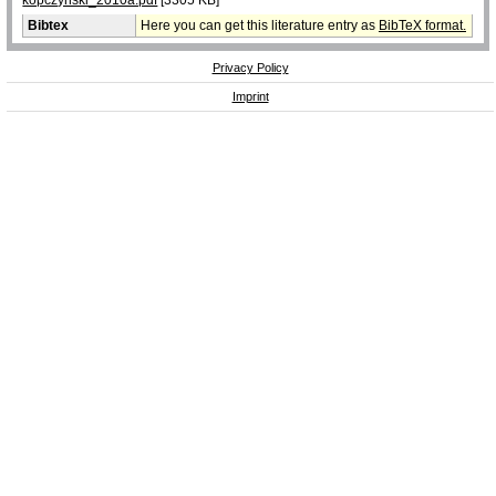
Bibtex
Here you can get this literature entry as
BibTeX format.
Privacy Policy
Imprint