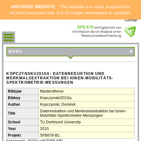
ARCHIVED WEBSITE:
This website is a static snapshot for
archival purposes only. It is no longer maintained or updated.
German
+
MENU
KOPCZYNSKI/2010A: DATENREDUKTION UND
MERKMALSEXTRAKTION BEI IONEN-MOBILITÄTS-
SPEKTROMETRIE-MESSUNGEN
Bibtype
Mastersthesis
Bibkey
Kopczynski/2010a
Author
Kopczynski, Dominik
Datenreduktion und Merkmalsextraktion bei Ionen-
Title
Mobilitäts-Spektrometrie-Messungen
School
TU Dortmund University
Year
2010
Projekt
SFB876-B1
kopczynski_2010a.pdf
[3305 KB]